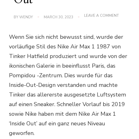
ON
LEAVE A COMMENT
BY
WENDY
MARCH 30, 2023
NIKE
SWITCH
IT
Wenn Sie sich nicht bewusst sind, wurde der
IT
MIT
vorläufige Stil des Nike Air Max 1 1987 von
DEM
AIR
Tinker Hatfield produziert und wurde von der
MAX
1
ikonischen Galerie in beeinflusst Paris, das
‘INSIDE
OUT’
Pompidou -Zentrum. Dies wurde für das
Inside-Out-Design verstanden und machte
Tinker das allererste ausgesetzte Luftsystem
auf einen Sneaker. Schneller Vorlauf bis 2019
sowie Nike haben mit dem Nike Air Max 1
‘Inside Out’ auf ein ganz neues Niveau
geworfen.