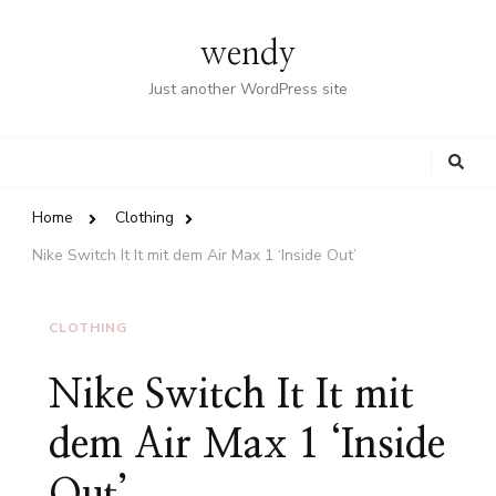
wendy
Just another WordPress site
Looking
for
Something?
Home
Clothing
Nike Switch It It mit dem Air Max 1 ‘Inside Out’
CLOTHING
Nike Switch It It mit
dem Air Max 1 ‘Inside
Out’