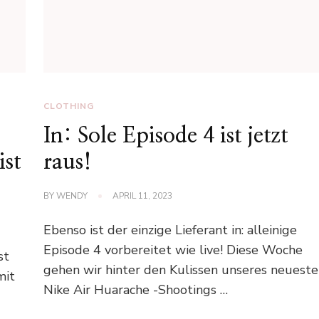
CLOTHING
In: Sole Episode 4 ist jetzt
ist
raus!
BY
WENDY
APRIL 11, 2023
Ebenso ist der einzige Lieferant in: alleinige
Episode 4 vorbereitet wie live! Diese Woche
st
gehen wir hinter den Kulissen unseres neuest
mit
Nike Air Huarache -Shootings …