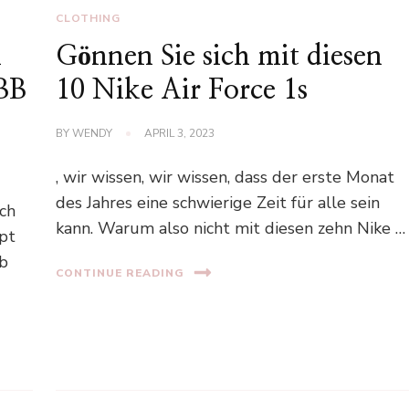
CLOTHING
n
Gönnen Sie sich mit diesen
 BB
10 Nike Air Force 1s
BY
WENDY
APRIL 3, 2023
, wir wissen, wir wissen, dass der erste Monat
des Jahres eine schwierige Zeit für alle sein
sch
kann. Warum also nicht mit diesen zehn Nike …
apt
lb
CONTINUE READING