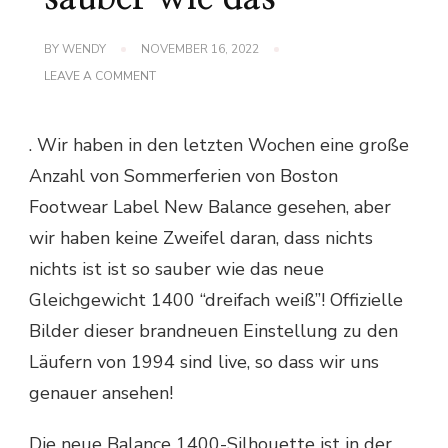
BY
WENDY
NOVEMBER 16, 2022
ON
LEAVE A COMMENT
DIE
NEUE
BALANCE
. Wir haben in den letzten Wochen eine große
1400
“TRIPLE
Anzahl von Sommerferien von Boston
WHITE”
IST
Footwear Label New Balance gesehen, aber
SO
SAUBER
wir haben keine Zweifel daran, dass nichts
WIE
DAS
nichts ist ist so sauber wie das neue
Gleichgewicht 1400 “dreifach weiß”! Offizielle
Bilder dieser brandneuen Einstellung zu den
Läufern von 1994 sind live, so dass wir uns
genauer ansehen!
Die neue Balance 1400-Silhouette ist in der