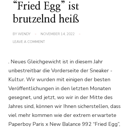
“Fried Egg” ist
brutzelnd heiß
BY
WENDY
NOVEMBER 14, 2022
ON
LEAVE A COMMENT
DER
PAPERBOY
PARIS
. Neues Gleichgewicht ist in diesem Jahr
X
NEW
unbestreitbar die Vorderseite der Sneaker -
BALANCE
992
Kultur. Wir wurden mit einigen der besten
“FRIED
EGG”
Veröffentlichungen in den letzten Monaten
IST
BRUTZELND
gesegnet, und jetzt, wo wir in der Mitte des
HEISS
Jahres sind, können wir Ihnen sicherstellen, dass
viel mehr kommen wie der extrem erwartete
Paperboy Paris x New Balance 992 “Fried Egg”,