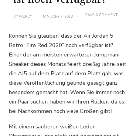
ON
LEAVE A COMMENT
BY
WENDY
JANUARY 7, 2023
DER
AIR
JORDAN
Können Sie glauben, dass der Air Jordan 5
5
RETRO
Retro “Fire Red 2020” noch verfügbar ist?
“FIRE
RED
Einer der am meisten erwarteten Jumpman-
2020”
IST
Sneaker dieses Monats feiert dreißig Jahre, seit
NOCH
VERFÜGBA
die AJ5 auf dem Platz auf dem Platz gab, was
diese Veröffentlichung gelinde gesagt ganz
besonders gemacht hat. Wenn Sie immer noch
ein Paar suchen, haben wir Ihren Rücken, da es
bei Nachkommen noch viele Größen gibt!
Mit einem sauberen weißen Leder-