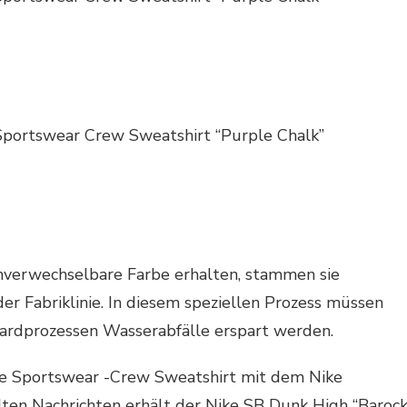
e Sportswear Crew Sweatshirt “Purple Chalk”
unverwechselbare Farbe erhalten, stammen sie
der Fabriklinie. In diesem speziellen Prozess müssen
dardprozessen Wasserabfälle erspart werden.
ike Sportswear -Crew Sweatshirt mit dem Nike
ten Nachrichten erhält der Nike SB Dunk High “Baroc