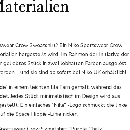
aterialien
N
AS
IKE
PORTSWEAR
ortswear Crew Sweatshirt? Ein Nike Sportswear Crew
REW
WEATSHIRT
rialien hergestellt wird! Im Rahmen der Initiative der
ESTEHT
r geliebtes Stück in zwei lebhaften Farben ausgelöst,
US
00%
erden – und sie sind ab sofort bei Nike UK erhältlich!
ACHHALTIGEN
ATERIALIEN
eide” in einem leichten lila Farn gemalt, während das
et. Jedes Stück minimalistisch im Design wird aus
estellt. Ein einfaches “Nike” -Logo schmückt die linke
f die Space Hippie -Linie nicken.
e Sportswear Crew Sweatshirt “Purple Chalk”