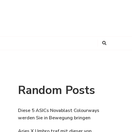
Looking
for
Something?
Random Posts
Diese 5 ASICs Novablast Colourways
werden Sie in Bewegung bringen
Aries X Umbro traf mit dieser von