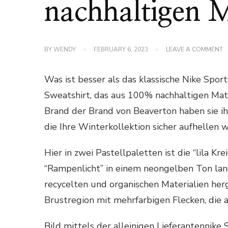
nachhaltigen M
O
BY
WENDY
FEBRUARY 6, 2023
LEAVE A COMMENT
D
N
S
Was ist besser als das klassische Nike Sp
C
S
Sweatshirt, das aus 100% nachhaltigen Mate
B
Brand der Brand von Beaverton haben sie ih
A
1
die Ihre Winterkollektion sicher aufhellen w
N
M
Hier in zwei Pastellpaletten ist die “lila Kr
“Rampenlicht” in einem neongelben Ton land
recycelten und organischen Materialien herg
Brustregion mit mehrfarbigen Flecken, die au
Bild mittels der alleinigen Lieferantennik