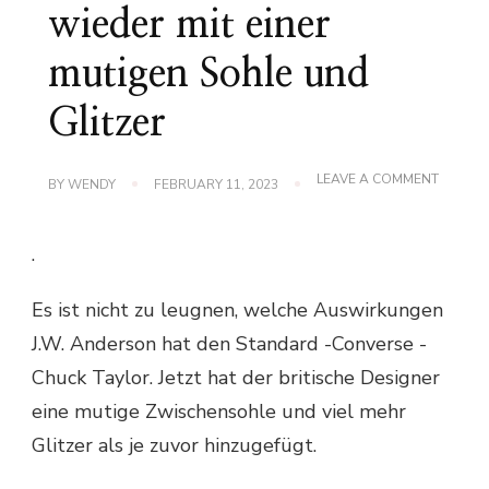
wieder mit einer
mutigen Sohle und
Glitzer
ON
LEAVE A COMMENT
BY
WENDY
FEBRUARY 11, 2023
J.W.
ANDER
UND
.
CONVE
KOLLID
WIEDER
Es ist nicht zu leugnen, welche Auswirkungen
MIT
EINER
J.W. Anderson hat den Standard -Converse -
MUTIGE
SOHLE
Chuck Taylor. Jetzt hat der britische Designer
UND
GLITZE
eine mutige Zwischensohle und viel mehr
Glitzer als je zuvor hinzugefügt.